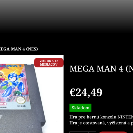
EGA MAN 4 (NES)
ZÁRUKA 12
MESIACOV
MEGA MAN 4 (
€24,49
Jednotková
Skladom
cena:
Hra pre hernú konzolu NINTE
Hra je otestovaná, vyčistená a 