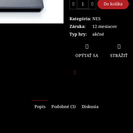
Do košíka
Kategória
:
NES
Záruka
:
12 mesiacov
Typ hry
:
akčné
OPÝTAŤ SA
STRÁŽIŤ
Facebook
Popis
Podobné (3)
Diskusia