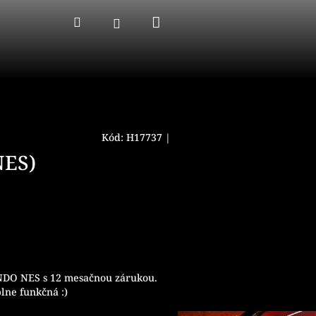
Nákupný
Hľadať
Prihlásenie
košík
Kód:
H17737
|
NES)
NDO NES s 12 mesačnou zárukou.
plne funkčná :)