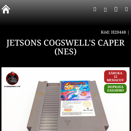
Prejsť
Nák
Hľadať
na
Prihlásen
obsah
koší
Kód:
H20448
|
JETSONS COGSWELL'S CAPER
(NES)
ZÁRUKA
12
MESIACOV
DOPRAVA
ZADARMO