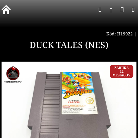
Prejsť
Nák
Hľadať
na
Prihlásen
obsah
koší
Kód:
H19922
|
DUCK TALES (NES)
ZÁRUKA
12
MESIACOV