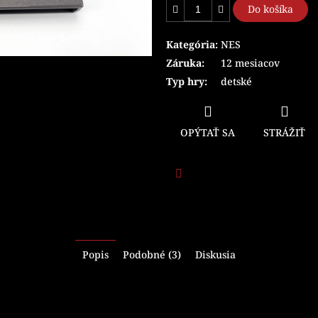
Do košíka
Kategória
:
NES
Záruka
:
12 mesiacov
Typ hry
:
detské
OPÝTAŤ SA
STRÁŽIŤ
Facebook
Popis
Podobné (3)
Diskusia