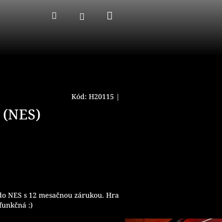
Nákupný
Hľadať
Prihlásenie
košík
Kód:
H20115
|
(NES)
do NES s 12 mesačnou zárukou. Hra
funkčná :)