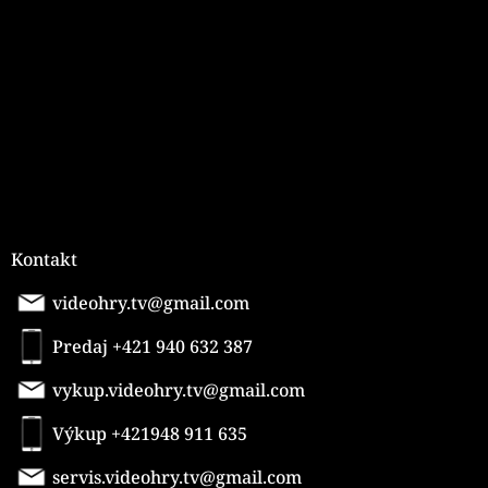
ä
t
i
e
Kontakt
videohry.tv@gmail.com
Predaj +421 940 632 387
vykup.videohry.tv@gmail.com
Výkup +421948 911 635
servis.videohry.tv@gmail.com