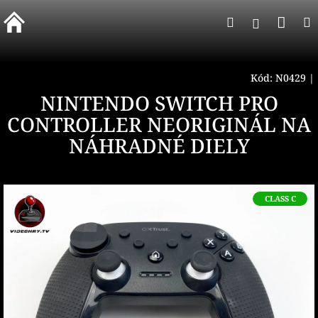
Prejsť
Nák
Hľadať
na
Prihlásen
obsah
koší
Kód:
N0429
|
NINTENDO SWITCH PRO
CONTROLLER NEORIGINÁL NA
NÁHRADNÉ DIELY
CLASS C