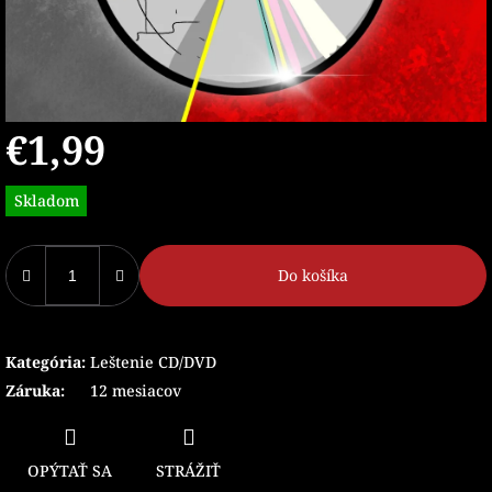
€1,99
Jednotková
Skladom
cena:
Do košíka
Kategória
:
Leštenie CD/DVD
Záruka
:
12 mesiacov
OPÝTAŤ SA
STRÁŽIŤ