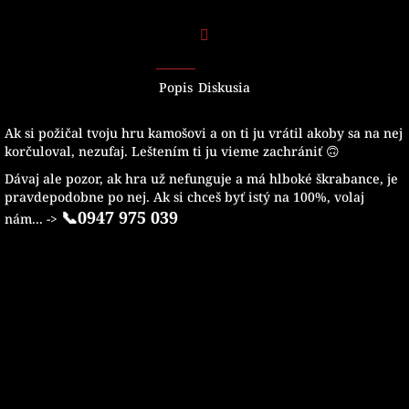
Facebook
Popis
Diskusia
Ak si požičal tvoju hru kamošovi a on ti ju vrátil akoby sa na nej
korčuloval, nezufaj. Leštením ti ju vieme zachrániť 🙃
Dávaj ale pozor, ak hra už nefunguje a má hlboké škrabance, je
pravdepodobne po nej. Ak si chceš byť istý na 100%, volaj
📞0947 975 039
nám... ->
Z
á
p
ä
t
i
e