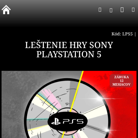
Prejsť
Nák
Hľadať
na
Prihlásen
obsah
koší
Kód:
LPS5
|
LEŠTENIE HRY SONY
PLAYSTATION 5
ZÁRUKA
12
MESIACOV