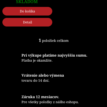
SKLADOM
v
Do košíka
Detail
1
položiek celkom
O
v
l
Pri výkupe platíme najvyššiu sumu.
á
d
Platba je okamžite.
a
c
i
Vrátenie alebo výmena
e
tovaru do 14 dní.
p
r
v
k
Záruka 12 mesiacov.
y
Pre všetky položky z nášho eshopu.
v