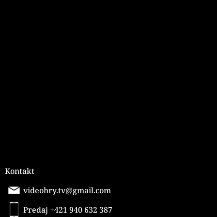
ý
p
i
Z
s
á
u
p
ä
t
i
e
Kontakt
videohry.tv@gmail.com
Predaj +421 940 632 387