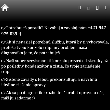
Prejsť
Nák
Hľadať
na
Prihlásen
obsah
koší
+421 947
👉️Potrebuješ poradiť? Neváhaj a zavolaj nám
975 039 :)
👉️Ak si nenašiel potrebnú službu, ktorá by ti vyhovovala,
pretože tvoju konzolu trápi iný problém, naša
diagnostika je to, čo potrebuješ.
👉️Naši super servismani ti konzolu prezrú od skrutky až
po posledný kondenzátor a zistia, čo tvoje zariadenie
trápi.
👉️Zistené závady s tebou prekonzultujú a navrhnú
ideálne riešenie opravy
👉️Ak sa po diagnostike rozhodneš urobiť opravu u nás,
máš ju zadarmo :)
R