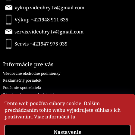
vykup.videohry.tv@gmail.com
Výkup +421948 911 635
servis.videohry.tv@gmail.com
Servis +421947 975 039
Informácie pre vás
Všeobecné obchodné podmienky
Reklamačný poriadok
Poučenie spotrebiteľa
Zásady ochrany osobných údajov
Všeobecné obchodné podmienky - Servis
Tento web používa súbory cookie. Ďalším
Moja objednávka
prechádzaním tohto webu vyjadrujete súhlas s ich
používaním. Viac informácií
tu
.
Nastavenie