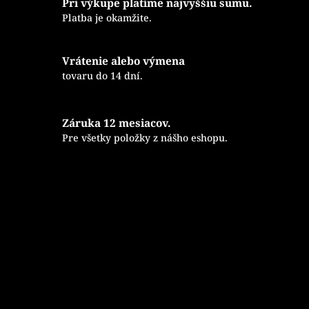
Pri výkupe platíme najvyššiu sumu.
Platba je okamžite.
Vrátenie alebo výmena
tovaru do 14 dní.
Záruka 12 mesiacov.
Pre všetky položky z nášho eshopu.
Z
á
p
ä
t
i
e