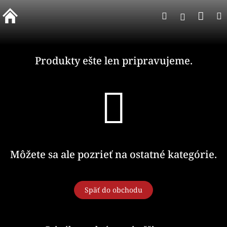
Prejsť
Nák
Hľadať
na
Prihlásen
obsah
koší
Produkty ešte len pripravujeme.
Môžete sa ale pozrieť na ostatné kategórie.
Späť do obchodu