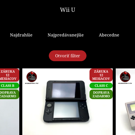
Wii U
Najdrahšie
Najpredávanejšie
Abecedne
Otvoriť filter
ZÁRUKA
ZÁRUKA
12
12
MESIACOV
MESIACOV
CLASS B
CLASS C
DOPRAVA
DOPRAVA
ZADARMO
ZADARMO