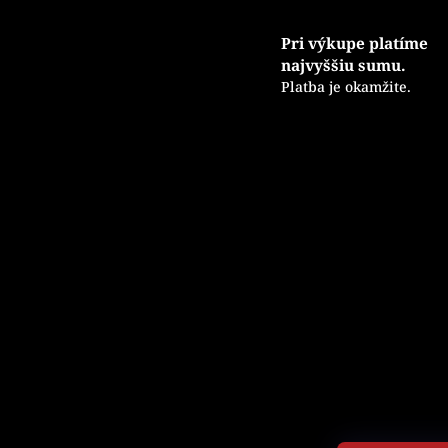
Pri výkupe platíme
najvyššiu sumu.
Platba je okamžite.
Z
á
p
ä
t
i
e