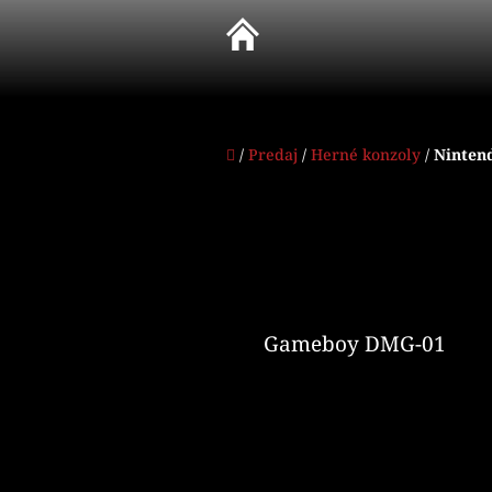
Prejsť
na
obsah
Domov
/
Predaj
/
Herné konzoly
/
Ninten
Gameboy DMG-01