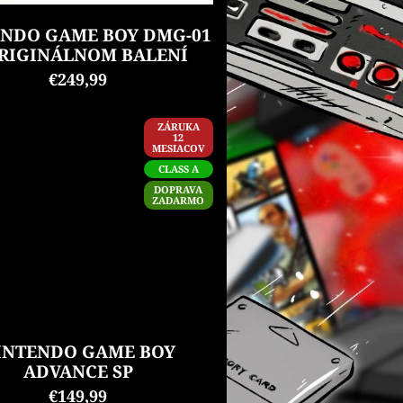
ENDO GAME BOY DMG-01
ORIGINÁLNOM BALENÍ
€249,99
ZÁRUKA
12
MESIACOV
CLASS A
DOPRAVA
ZADARMO
INTENDO GAME BOY
ADVANCE SP
€149,99