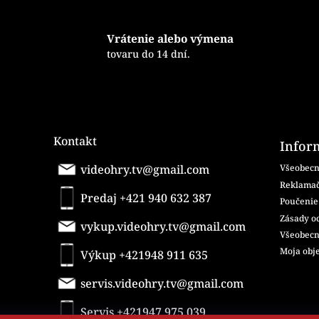
l
á
d
Vrátenie alebo výmena
a
tovaru do 14 dní.
c
i
e
p
r
v
Kontakt
k
Infor
y
videohry.tv@gmail.com
v
Všeobecn
ý
Reklamač
p
Predaj +421 940 632 387
Poučenie 
i
Zásady o
s
vykup.videohry.tv@gmail.com
Všeobecn
u
Moja obj
Výkup +421948 911 635
servis.videohry.tv@gmail.com
Servis +421947 975 039