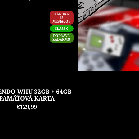
ZÁRUKA
12
MESIACOV
CLASS C
DOPRAVA
ZADARMO
ENDO WIIU 32GB + 64GB
PAMÄŤOVÁ KARTA
€129,99