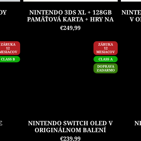
OY
NINTENDO 3DS XL + 128GB
NINT
PAMÄŤOVÁ KARTA + HRY NA
V 
KARTE
€249,99
ZÁRUKA
ZÁRUKA
12
12
MESIACOV
MESIACOV
CLASS B
CLASS A
DOPRAVA
ZADARMO
E
NINTENDO SWITCH OLED V
N
ORIGINÁLNOM BALENÍ
€239,99