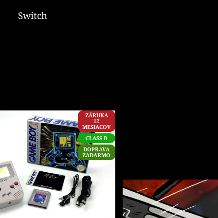
Switch
ZÁRUKA
12
MESIACOV
CLASS B
DOPRAVA
ZADARMO