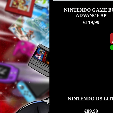
k
t
NINTENDO GAME B
o
ADVANCE SP
v
€119,99
NINTENDO DS LIT
€89,99