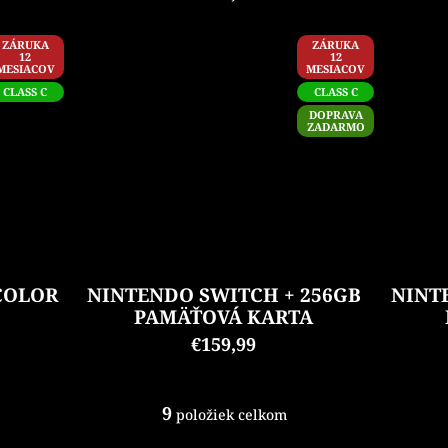
ZÁRUKA
ZÁRUKA
12
12
MESIACOV
MESIACOV
CLASS C
CLASS C
DOPRAVA
ZADARMO
COLOR
NINTENDO SWITCH + 256GB
NINT
PAMÄŤOVÁ KARTA
€159,99
9
položiek celkom
O
v