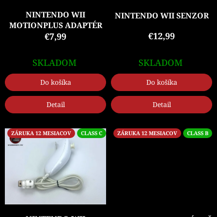
o
d
NINTENDO WII
NINTENDO WII SENZOR
u
MOTIONPLUS ADAPTÉR
k
€12,99
€7,99
t
o
SKLADOM
SKLADOM
v
Do košíka
Do košíka
Detail
Detail
ZÁRUKA 12 MESIACOV
CLASS C
ZÁRUKA 12 MESIACOV
CLASS B