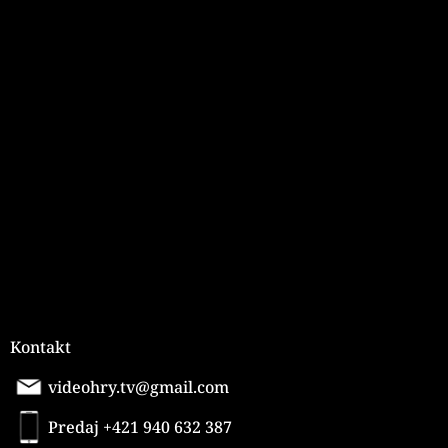
ý
p
i
Z
s
á
u
p
ä
t
i
e
Kontakt
videohry.tv@gmail.com
Predaj +421 940 632 387