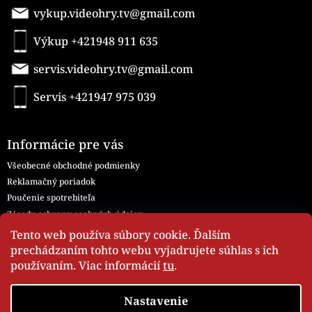
vykup.videohry.tv@gmail.com
Výkup +421948 911 635
servis.videohry.tv@gmail.com
Servis +421947 975 039
Informácie pre vás
Všeobecné obchodné podmienky
Reklamačný poriadok
Poučenie spotrebiteľa
Zásady ochrany osobných údajov
Všeobecné obchodné podmienky - Servis
Tento web používa súbory cookie. Ďalším
Moja objednávka
prechádzaním tohto webu vyjadrujete súhlas s ich
používaním. Viac informácií
tu
.
Nastavenie