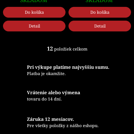
Do košíka
Do košíka
Detail
Detail
12
položiek celkom
O
v
l
Pri výkupe platíme najvyššiu sumu.
á
d
Platba je okamžite.
a
c
i
Vrátenie alebo výmena
e
tovaru do 14 dní.
p
r
v
k
Záruka 12 mesiacov.
y
Pre všetky položky z nášho eshopu.
v