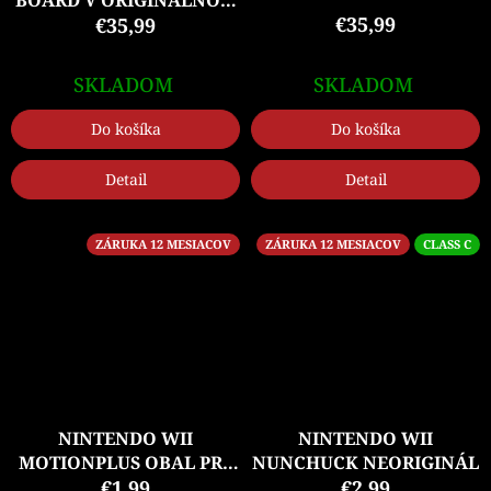
BOARD V ORIGINÁLNOM
€35,99
BALENÍ + HRA
€35,99
SKLADOM
SKLADOM
Do košíka
Do košíka
Detail
Detail
ZÁRUKA 12 MESIACOV
ZÁRUKA 12 MESIACOV
CLASS C
NINTENDO WII
NINTENDO WII
MOTIONPLUS OBAL PRE
NUNCHUCK NEORIGINÁL
OVLÁDAČ
€1,99
€2,99