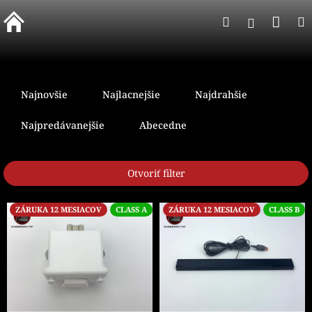
Prejsť
Nák
Hľadať
na
Prihlásen
obsah
koší
R
a
Najnovšie
Najlacnejšie
Najdrahšie
d
e
Najpredávanejšie
Abecedne
n
i
e
Otvoriť filter
p
r
V
ZÁRUKA 12 MESIACOV
CLASS A
ZÁRUKA 12 MESIACOV
CLASS B
o
ý
d
p
u
i
k
s
t
p
o
r
v