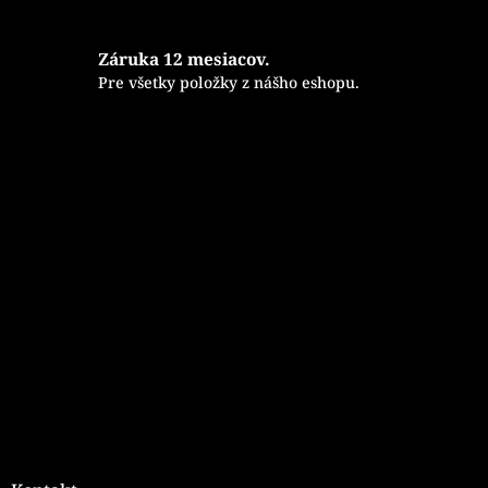
r
v
k
Záruka 12 mesiacov.
y
Pre všetky položky z nášho eshopu.
v
ý
p
i
Z
s
á
u
p
ä
t
i
e