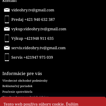
Kontakt
videohry.tv@gmail.com
Predaj +421 940 632 387
vykup.videohry.tv@gmail.com
Výkup +421948 911 635
servis.videohry.tv@gmail.com
Servis +421947 975 039
Informácie pre vás
Všeobecné obchodné podmienky
Reklamačný poriadok
Poučenie spotrebiteľa
Zásady ochrany osobných údajov
Všeobecné obchodné podmienky - Servis
Tento web používa súbory cookie. Ďalším