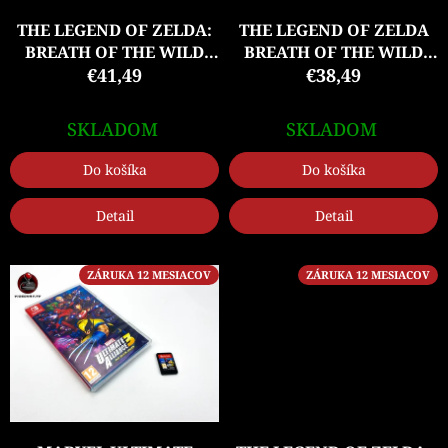
o
d
THE LEGEND OF ZELDA:
THE LEGEND OF ZELDA
u
BREATH OF THE WILD
BREATH OF THE WILD
k
€41,49
(SW)
(BEZ OBALU) (SW)
€38,49
t
o
SKLADOM
SKLADOM
v
Do košíka
Do košíka
Detail
Detail
ZÁRUKA 12 MESIACOV
ZÁRUKA 12 MESIACOV