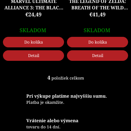
MARVEL ULTIMATE
THE LEGEND OF ZELDA:
ALLIANCE 3: THE BLACK
BREATH OF THE WILD
ORDER (SW)
€24,49
€41,49
(SW)
SKLADOM
SKLADOM
Do košíka
Do košíka
Detail
Detail
4
položiek celkom
O
v
l
Pri výkupe platíme najvyššiu sumu.
á
d
Platba je okamžite.
a
c
i
Vrátenie alebo výmena
e
tovaru do 14 dní.
p