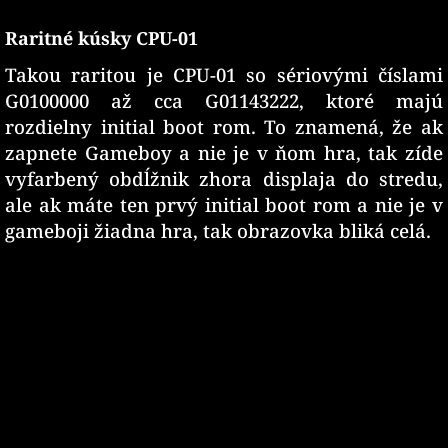
Raritné kúsky CPU-01
Takou raritou je CPU-01 so sériovými číslami
G0100000 až cca G01143222, ktoré majú
rozdielny initial boot rom. To znamená, že ak
zapnete Gameboy a nie je v ňom hra, tak zíde
vyfarbený obdĺžnik zhora displaja do stredu,
ale ak máte ten prvý initial boot rom a nie je v
gameboji žiadna hra, tak obrazovka bliká celá.