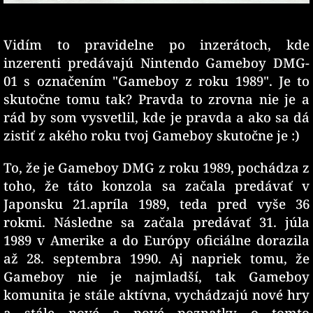
Vidím to pravidelne po inzerátoch, kde
inzerenti predávajú Nintendo Gameboy DMG-
01 s označením "Gameboy z roku 1989". Je to
skutočne tomu tak? Pravda to zrovna nie je a
rád by som vysvetlil, kde je pravda a ako sa dá
zistiť z akého roku tvoj Gameboy skutočne je :)
To, že je Gameboy DMG z roku 1989, pochádza z
toho, že táto konzola sa začala predávať v
Japonsku 21.apríla 1989, teda pred vyše 36
rokmi. Následne sa začala predávať 31. júla
1989 v Amerike a do Európy oficiálne dorazila
až 28. septembra 1990. Aj napriek tomu, že
Gameboy nie je najmladší, tak Gameboy
komunita je stále aktívna, vychádzajú nové hry
a stále nové a nové poznatky o tomto