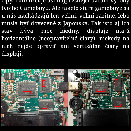
čipy. Toto určuje asi najpresnejší dátum výroby
tvojho Gameboyu. Ale takéto staré gameboye sa
u nás nachádzajú len veľmi, veľmi raritne, lebo
musia byť dovezené z Japonska. Tak isto aj ich
stav býva moc biedny, displaje majú
horizontálne (neopraviteľné čiary), niekedy na
nich nejde opraviť ani vertikálne čiary na
displaji.