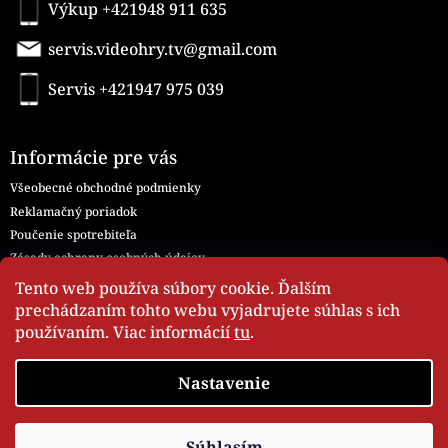
Výkup +421948 911 635
servis.videohry.tv@gmail.com
Servis +421947 975 039
Informácie pre vás
Všeobecné obchodné podmienky
Reklamačný poriadok
Poučenie spotrebiteľa
Zásady ochrany osobných údajov
Všeobecné obchodné podmienky - Servis
Tento web používa súbory cookie. Ďalším
Moja objednávka
prechádzaním tohto webu vyjadrujete súhlas s ich
používaním. Viac informácií
tu
.
Nastavenie
videohry.tv
Copyright 2026
. Všetky práva
Vytvoril Shoptet
Súhlasím