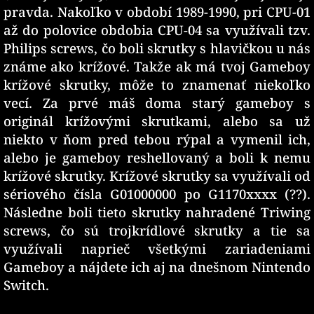
pravda. Nakoľko v období 1989-1990, pri CPU-01
až do polovice obdobia CPU-04 sa využívali tzv.
Philips screws, čo boli skrutky s hlavičkou u nás
známe ako krížové. Takže ak má tvoj Gameboy
krížové skrutky, môže to znamenať niekoľko
vecí. Za prvé máš doma starý gameboy s
originál krížovými skrutkami, alebo sa už
niekto v ňom pred tebou rýpal a vymenil ich,
alebo je gameboy reshellovaný a boli k nemu
krížové skrutky. Krížové skrutky sa využívali od
sériového čísla G01000000 po G1170xxxx (??).
Následne boli tieto skrutky nahradené Triwing
screws, čo sú trojkrídlové skrutky a tie sa
využívali naprieč všetkými zariadeniami
Gameboy a nájdete ich aj na dnešnom Nintendo
Switch.