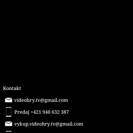
Z
á
p
ä
t
i
e
Kontakt
videohry.tv@gmail.com
Predaj +421 940 632 387
vykup.videohry.tv@gmail.com