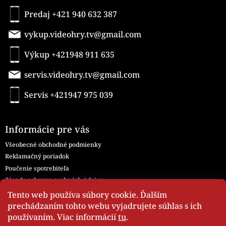
Predaj +421 940 632 387
vykup.videohry.tv@gmail.com
Výkup +421948 911 635
servis.videohry.tv@gmail.com
Servis +421947 975 039
Informácie pre vás
Všeobecné obchodné podmienky
Reklamačný poriadok
Poučenie spotrebiteľa
Zásady ochrany osobných údajov
Všeobecné obchodné podmienky - Servis
Tento web používa súbory cookie. Ďalším
Moja objednávka
prechádzaním tohto webu vyjadrujete súhlas s ich
používaním. Viac informácií
tu
.