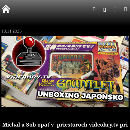
Prejsť
Nák
Hľadať
na
Prihlásen
obsah
koší
19.11.2025
Michal a Sob opäť v priestoroch videohry.tv pri