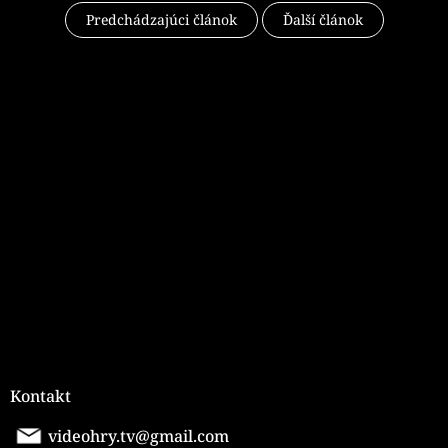
Predchádzajúci článok
Ďalší článok
Z
á
p
ä
t
i
e
Kontakt
videohry.tv@gmail.com